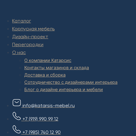
Комплексное обустройство интерьера: замер, подготовка
дизайн проекта интерьера,
авторский надзор и сборка.
Каталог
В салоне мебели
и
интернет магазине дизайнерской мебели
Корпусная мебель
есть и готовые товары, которые можем доставить уже сегодня,
и
корпусная мебель на заказ, включая кухни.
Дизайн-проект
Перегородки
О нас
О компании Катарсис
Контакты магазинов и склада
Доставка и сборка
Сотрудничество с дизайнерами интерьера
Блог о дизайне интерьера и мебели
info@katarsis-mebel.ru
+7 (919) 990 99 12
+7 (985) 740 12 90