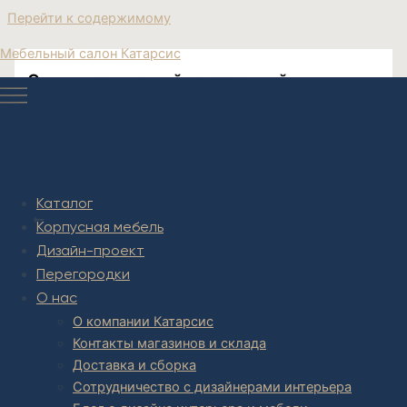
Перейти к содержимому
Мебельный салон Катарсис
Стул пластиковый прозрачный купить
Post navigation
Каталог
НАЗАД
Корпусная мебель
Дизайн-проект
Перегородки
О нас
О компании Катарсис
Контакты магазинов и склада
Доставка и сборка
Сотрудничество с дизайнерами интерьера