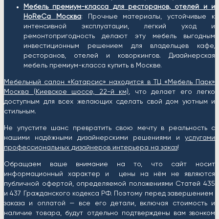
Мебель премиум-класса для ресторанов, отелей и и
HoReCa Москва
: Прочные материалы, устойчивые к
интенсивной эксплуатации, легкий уход и
ремонтопригодность делают эту мебель выгодным
инвестиционным решением для владельцев кафе,
ресторанов, отелей и коворкингов. Дизайнерская
мебель премиум-класса купить в Москве.
Мебельный салон «Катарсис» находится в ТЦ «Мебель Парк»
Москва (
Киевское шоссе, 22-й км)
, что делает его легко
доступным для всех желающих сделать свой дом уютным и
стильным.
Не упустите шанс превратить свою мечту в реальность с
нашими надёжными дизайнерскими решениями и
услугами
профессиональных дизайнеров интерьера на заказ
!
Обращаем ваше внимание на то, что сайт носит
информационный характер и цены на нём не являются
публичной офертой, определяемой положениями Статей 435
и 437 Гражданского кодекса РФ. Поэтому перед завершением
заказа и оплатой — все его детали, включая стоимость и
наличие товара, будут отдельно подтверждены вам звонком