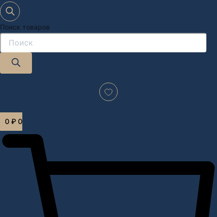
Поиск товаров
Дизайн-проект "под ключ" в Москве
0
₽
0