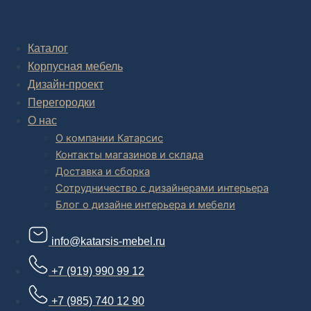
Комплексное обустройство интерьера: замер, подготовка
дизайн проекта интерьера,
авторский надзор и сборка.
Каталог
Корпусная мебель
В салоне мебели
и
интернет магазине дизайнерской мебели
есть и готовые товары, которые можем доставить уже сегодня, и
Дизайн-проект
корпусная мебель на заказ, включая кухни.
Перегородки
О нас
О компании Катарсис
Контакты магазинов и склада
Доставка и сборка
Сотрудничество с дизайнерами интерьера
Блог о дизайне интерьера и мебели
info@katarsis-mebel.ru
+7 (919) 990 99 12
+7 (985) 740 12 90