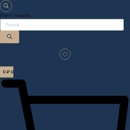
Поиск товаров
Дизайн-проект "под ключ" в Москве
0
₽
0