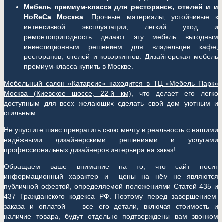
Мебель премиум-класса для ресторанов, отелей и и
HoReCa Москва
: Прочные материалы, устойчивые к
интенсивной эксплуатации, легкий уход и
ремонтопригодность делают эту мебель выгодным
инвестиционным решением для владельцев кафе,
ресторанов, отелей и коворкингов. Дизайнерская мебель
премиум-класса купить в Москве.
Мебельный салон «Катарсис» находится в ТЦ «Мебель Парк»
Москва (
Киевское шоссе, 22-й км)
, что делает его легко
доступным для всех желающих сделать свой дом уютным и
стильным.
Не упустите шанс превратить свою мечту в реальность с нашими
надёжными дизайнерскими решениями и
услугами
профессиональных дизайнеров интерьера на заказ
!
Обращаем ваше внимание на то, что сайт носит
информационный характер и цены на нём не являются
публичной офертой, определяемой положениями Статей 435 и
437 Гражданского кодекса РФ. Поэтому перед завершением
заказа и оплатой — все его детали, включая стоимость и
наличие товара, будут отдельно подтверждены вам звонком