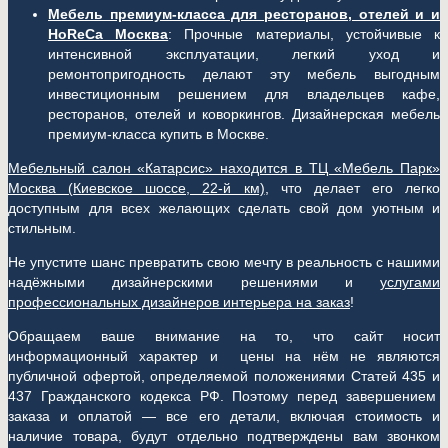
Мебель премиум-класса для ресторанов, отелей и и
HoReCa Москва
: Прочные материалы, устойчивые к
интенсивной эксплуатации, легкий уход и
ремонтопригодность делают эту мебель выгодным
инвестиционным решением для владельцев кафе,
ресторанов, отелей и коворкингов. Дизайнерская мебель
премиум-класса купить в Москве.
Мебельный салон «Катарсис» находится в ТЦ «Мебель Парк»
Москва (
Киевское шоссе, 22-й км)
, что делает его легко
доступным для всех желающих сделать свой дом уютным и
стильным.
Не упустите шанс превратить свою мечту в реальность с нашими
надёжными дизайнерскими решениями и
услугами
профессиональных дизайнеров интерьера на заказ
!
Обращаем ваше внимание на то, что сайт носит
информационный характер и цены на нём не являются
публичной офертой, определяемой положениями Статей 435 и
437 Гражданского кодекса РФ. Поэтому перед завершением
заказа и оплатой — все его детали, включая стоимость и
наличие товара, будут отдельно подтверждены вам звонком