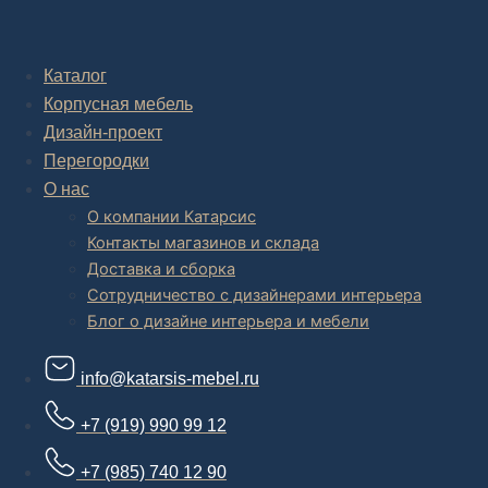
Комплексное обустройство интерьера: замер, подготовка
дизайн проекта интерьера,
авторский надзор и сборка.
Каталог
Корпусная мебель
В салоне мебели
и
интернет магазине дизайнерской мебели
есть и готовые товары, которые можем доставить уже сегодня, и
Дизайн-проект
корпусная мебель на заказ, включая кухни.
Перегородки
О нас
О компании Катарсис
Контакты магазинов и склада
Доставка и сборка
Сотрудничество с дизайнерами интерьера
Блог о дизайне интерьера и мебели
info@katarsis-mebel.ru
+7 (919) 990 99 12
+7 (985) 740 12 90