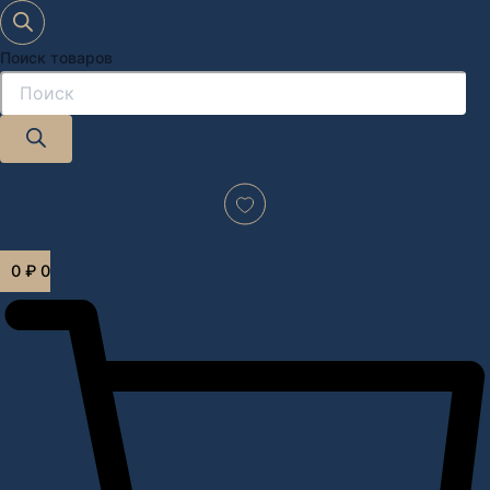
Поиск товаров
Дизайн-проект "под ключ" в Москве
0
₽
0