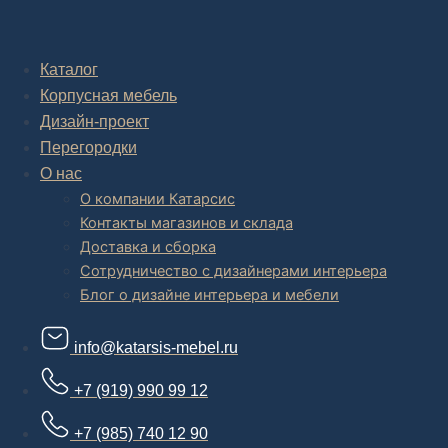
Комплексное обустройство интерьера: замер, подготовка
дизайн проекта интерьера,
авторский надзор и сборка.
Каталог
Корпусная мебель
В салоне мебели
и
интернет магазине дизайнерской мебели
есть и готовые товары, которые можем доставить уже сегодня, и
Дизайн-проект
корпусная мебель на заказ, включая кухни.
Перегородки
О нас
О компании Катарсис
Контакты магазинов и склада
Доставка и сборка
Сотрудничество с дизайнерами интерьера
Блог о дизайне интерьера и мебели
info@katarsis-mebel.ru
+7 (919) 990 99 12
+7 (985) 740 12 90