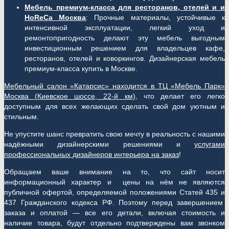
Мебель премиум-класса для ресторанов, отелей и и
HoReCa Москва
: Прочные материалы, устойчивые к
интенсивной эксплуатации, легкий уход и
ремонтопригодность делают эту мебель выгодным
инвестиционным решением для владельцев кафе,
ресторанов, отелей и коворкингов. Дизайнерская мебель
премиум-класса купить в Москве.
Мебельный салон «Катарсис» находится в ТЦ «Мебель Парк»
Москва (
Киевское шоссе, 22-й км)
, что делает его легко
доступным для всех желающих сделать свой дом уютным и
стильным.
Не упустите шанс превратить свою мечту в реальность с нашими
надёжными дизайнерскими решениями и
услугами
профессиональных дизайнеров интерьера на заказ
!
Обращаем ваше внимание на то, что сайт носит
информационный характер и цены на нём не являются
публичной офертой, определяемой положениями Статей 435 и
437 Гражданского кодекса РФ. Поэтому перед завершением
заказа и оплатой — все его детали, включая стоимость и
наличие товара, будут отдельно подтверждены вам звонком