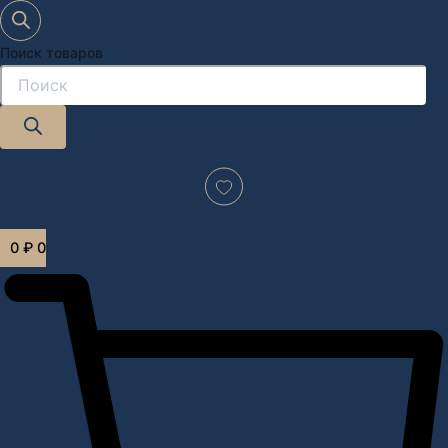
Поиск товаров
Дизайн-проект "под ключ" в Москве
0
₽
0