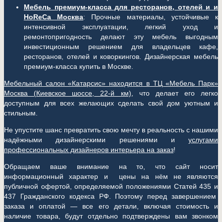
Мебель премиум-класса для ресторанов, отелей и и
HoReCa Москва
: Прочные материалы, устойчивые к
интенсивной эксплуатации, легкий уход и
ремонтопригодность делают эту мебель выгодным
инвестиционным решением для владельцев кафе,
ресторанов, отелей и коворкингов. Дизайнерская мебель
премиум-класса купить в Москве.
Мебельный салон «Катарсис» находится в ТЦ «Мебель Парк»
Москва (
Киевское шоссе, 22-й км)
, что делает его легко
доступным для всех желающих сделать свой дом уютным и
стильным.
Не упустите шанс превратить свою мечту в реальность с нашими
надёжными дизайнерскими решениями и
услугами
профессиональных дизайнеров интерьера на заказ
!
Обращаем ваше внимание на то, что сайт носит
информационный характер и цены на нём не являются
публичной офертой, определяемой положениями Статей 435 и
437 Гражданского кодекса РФ. Поэтому перед завершением
заказа и оплатой — все его детали, включая стоимость и
наличие товара, будут отдельно подтверждены вам звонком