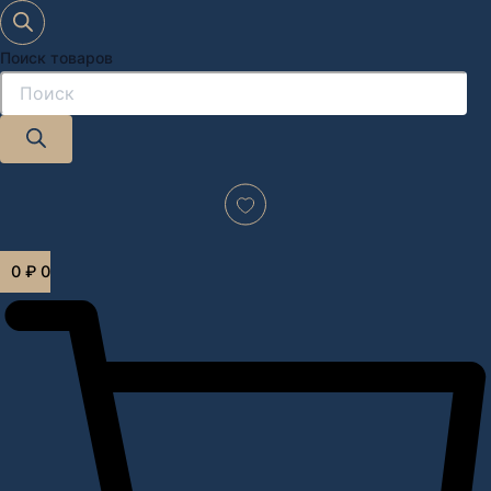
Поиск товаров
Дизайн-проект "под ключ" в Москве
0
₽
0