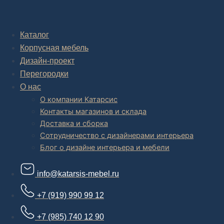
Комплексное обустройство интерьера: замер, подготовка
дизайн проекта интерьера,
авторский надзор и сборка.
Каталог
Корпусная мебель
В салоне мебели
и
интернет магазине дизайнерской мебели
есть и готовые товары, которые можем доставить уже сегодня, и
Дизайн-проект
корпусная мебель на заказ, включая кухни.
Перегородки
О нас
О компании Катарсис
Контакты магазинов и склада
Доставка и сборка
Сотрудничество с дизайнерами интерьера
Блог о дизайне интерьера и мебели
info@katarsis-mebel.ru
+7 (919) 990 99 12
+7 (985) 740 12 90