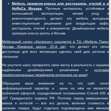
Мебель премиум-класса для ресторанов, отелей и и
HoReCa Москва
: Прочные материалы, устойчивые к
интенсивной эксплуатации, легкий уход и
ремонтопригодность делают эту мебель выгодным
инвестиционным решением для владельцев кафе,
ресторанов, отелей и коворкингов. Дизайнерская мебель
премиум-класса купить в Москве.
Мебельный салон «Катарсис» находится в ТЦ «Мебель Парк»
Москва (
Киевское шоссе, 22-й км)
, что делает его легко
доступным для всех желающих сделать свой дом уютным и
стильным.
Не упустите шанс превратить свою мечту в реальность с нашими
надёжными дизайнерскими решениями и
услугами
профессиональных дизайнеров интерьера на заказ
!
Обращаем ваше внимание на то, что сайт носит
информационный характер и цены на нём не являются
публичной офертой, определяемой положениями Статей 435 и
437 Гражданского кодекса РФ. Поэтому перед завершением
заказа и оплатой — все его детали, включая стоимость и
наличие товара, будут отдельно подтверждены вам звонком