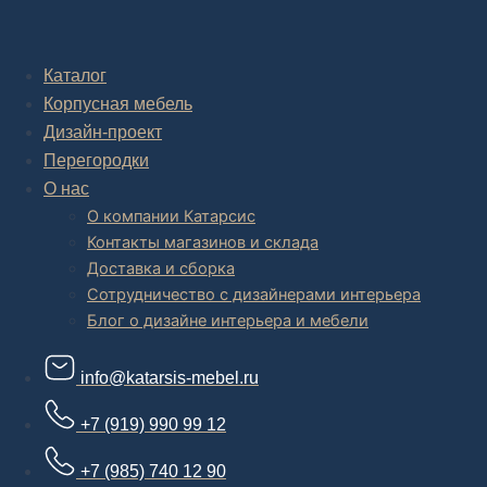
Комплексное обустройство интерьера: замер, подготовка
дизайн проекта интерьера,
авторский надзор и сборка.
Каталог
Корпусная мебель
В салоне мебели
и
интернет магазине дизайнерской мебели
есть и готовые товары, которые можем доставить уже сегодня, и
Дизайн-проект
корпусная мебель на заказ, включая кухни.
Перегородки
О нас
О компании Катарсис
Контакты магазинов и склада
Доставка и сборка
Сотрудничество с дизайнерами интерьера
Блог о дизайне интерьера и мебели
info@katarsis-mebel.ru
+7 (919) 990 99 12
+7 (985) 740 12 90