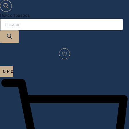
Поиск товаров
Дизайн-проект "под ключ" в Москве
0
₽
0