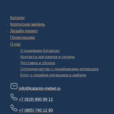
Комплексное обустройство интерьера: замер, подготовка
дизайн проекта интерьера,
авторский надзор и сборка.
Каталог
Корпусная мебель
В салоне мебели
и
интернет магазине дизайнерской мебели
есть и готовые товары, которые можем доставить уже сегодня, и
Дизайн-проект
корпусная мебель на заказ, включая кухни.
Перегородки
О нас
О компании Катарсис
Контакты магазинов и склада
Доставка и сборка
Сотрудничество с дизайнерами интерьера
Блог о дизайне интерьера и мебели
info@katarsis-mebel.ru
+7 (919) 990 99 12
+7 (985) 740 12 90