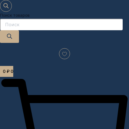
Поиск товаров
Дизайн-проект "под ключ" в Москве
0
₽
0