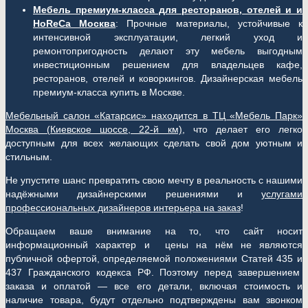
Мебель премиум-класса для ресторанов, отелей и и
HoReCa Москва
: Прочные материалы, устойчивые к
интенсивной эксплуатации, легкий уход и
ремонтопригодность делают эту мебель выгодным
инвестиционным решением для владельцев кафе,
ресторанов, отелей и коворкингов. Дизайнерская мебель
премиум-класса купить в Москве.
Мебельный салон «Катарсис» находится в ТЦ «Мебель Парк»
Москва (
Киевское шоссе, 22-й км)
, что делает его легко
доступным для всех желающих сделать свой дом уютным и
стильным.
Не упустите шанс превратить свою мечту в реальность с нашими
надёжными дизайнерскими решениями и
услугами
профессиональных дизайнеров интерьера на заказ
!
Обращаем ваше внимание на то, что сайт носит
информационный характер и цены на нём не являются
публичной офертой, определяемой положениями Статей 435 и
437 Гражданского кодекса РФ. Поэтому перед завершением
заказа и оплатой — все его детали, включая стоимость и
наличие товара, будут отдельно подтверждены вам звонком