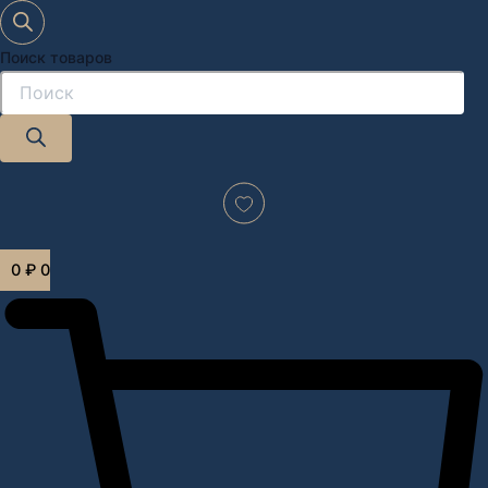
Поиск товаров
Дизайн-проект "под ключ" в Москве
0
₽
0