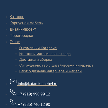
Комплексное обустройство интерьера: замер, подготовка
дизайн проекта интерьера,
авторский надзор и сборка.
Каталог
Корпусная мебель
В салоне мебели
и
интернет магазине дизайнерской мебели
есть и готовые товары, которые можем доставить уже сегодня, и
Дизайн-проект
корпусная мебель на заказ, включая кухни.
Перегородки
О нас
О компании Катарсис
Контакты магазинов и склада
Доставка и сборка
Сотрудничество с дизайнерами интерьера
Блог о дизайне интерьера и мебели
info@katarsis-mebel.ru
+7 (919) 990 99 12
+7 (985) 740 12 90