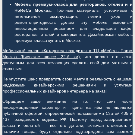
Мебель премиум-класса для ресторанов, отелей и и
HoReCa Москва
: Прочные материалы, устойчивые к
интенсивной эксплуатации, легкий уход и
ремонтопригодность делают эту мебель выгодным
инвестиционным решением для владельцев кафе,
ресторанов, отелей и коворкингов. Дизайнерская мебель
премиум-класса купить в Москве.
Мебельный салон «Катарсис» находится в ТЦ «Мебель Парк»
Москва (
Киевское шоссе, 22-й км)
, что делает его легко
доступным для всех желающих сделать свой дом уютным и
стильным.
Не упустите шанс превратить свою мечту в реальность с нашими
надёжными дизайнерскими решениями и
услугами
профессиональных дизайнеров интерьера на заказ
!
Обращаем ваше внимание на то, что сайт носит
информационный характер и цены на нём не являются
публичной офертой, определяемой положениями Статей 435 и
437 Гражданского кодекса РФ. Поэтому перед завершением
заказа и оплатой — все его детали, включая стоимость и
наличие товара, будут отдельно подтверждены вам звонком