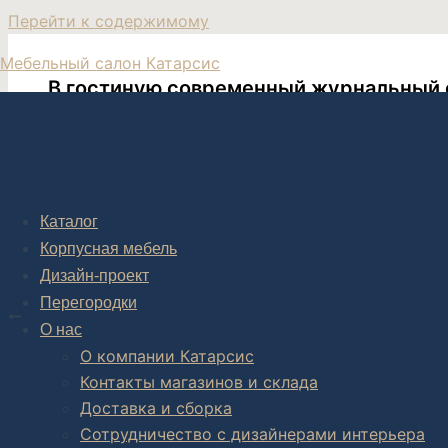
Перейти к содержимому
Мебельный салон Катарсис
В гостиную современный журнальный 
Катарсис мебель современный журнальный стол
Каталог
Корпусная мебель
Дизайн-проект
Post navigation
Перегородки
НАЗАД
О нас
Столик трансформер Сhester (кожа)
О компании Катарсис
Контакты магазинов и склада
Доставка и сборка
Сотрудничество с дизайнерами интерьера
Комплексное обустройство интерьера: замер, подготовка