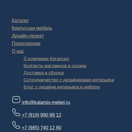
Комплексное обустройство интерьера: замер, подготовка
дизайн проекта интерьера,
авторский надзор и сборка.
Каталог
Корпусная мебель
В салоне мебели
и
интернет магазине дизайнерской мебели
есть и готовые товары, которые можем доставить уже сегодня, и
Дизайн-проект
корпусная мебель на заказ, включая кухни.
Перегородки
О нас
О компании Катарсис
Контакты магазинов и склада
Доставка и сборка
Сотрудничество с дизайнерами интерьера
Блог о дизайне интерьера и мебели
info@katarsis-mebel.ru
+7 (919) 990 99 12
+7 (985) 740 12 90