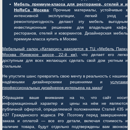
Мебель премиум-класса для ресторанов, отелей и и
HoReCa Москва
: Прочные материалы, устойчивые к
интенсивной эксплуатации, легкий уход и
ремонтопригодность делают эту мебель выгодным
инвестиционным решением для владельцев кафе,
ресторанов, отелей и коворкингов. Дизайнерская мебель
премиум-класса купить в Москве.
Мебельный салон «Катарсис» находится в ТЦ «Мебель Парк»
Москва (
Киевское шоссе, 22-й км)
, что делает его легко
доступным для всех желающих сделать свой дом уютным и
стильным.
Не упустите шанс превратить свою мечту в реальность с нашими
надёжными дизайнерскими решениями и
услугами
профессиональных дизайнеров интерьера на заказ
!
Обращаем ваше внимание на то, что сайт носит
информационный характер и цены на нём не являются
публичной офертой, определяемой положениями Статей 435 и
437 Гражданского кодекса РФ. Поэтому перед завершением
заказа и оплатой — все его детали, включая стоимость и
наличие товара, будут отдельно подтверждены вам звонком