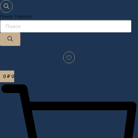
Поиск товаров
Дизайн-проект "под ключ" в Москве
0
₽
0