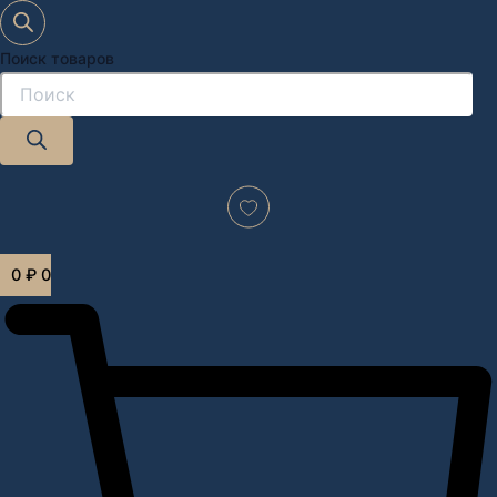
Поиск товаров
Дизайн-проект "под ключ" в Москве
0
₽
0