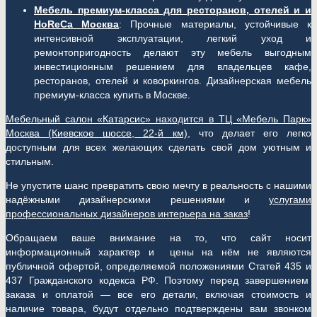
Мебель премиум-класса для ресторанов, отелей и и
HoReCa Москва
: Прочные материалы, устойчивые к
интенсивной эксплуатации, легкий уход и
ремонтопригодность делают эту мебель выгодным
инвестиционным решением для владельцев кафе,
ресторанов, отелей и коворкингов. Дизайнерская мебель
премиум-класса купить в Москве.
Мебельный салон «Катарсис» находится в ТЦ «Мебель Парк»
Москва (
Киевское шоссе, 22-й км)
, что делает его легко
доступным для всех желающих сделать свой дом уютным и
стильным.
Не упустите шанс превратить свою мечту в реальность с нашими
надёжными дизайнерскими решениями и
услугами
профессиональных дизайнеров интерьера на заказ
!
Обращаем ваше внимание на то, что сайт носит
информационный характер и цены на нём не являются
публичной офертой, определяемой положениями Статей 435 и
437 Гражданского кодекса РФ. Поэтому перед завершением
заказа и оплатой — все его детали, включая стоимость и
наличие товара, будут отдельно подтверждены вам звонком