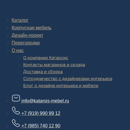
Комплексное обустройство интерьера: замер, подготовка
дизайн проекта интерьера,
авторский надзор и сборка.
Каталог
Корпусная мебель
В салоне мебели
и
интернет магазине дизайнерской мебели
есть и готовые товары, которые можем доставить уже сегодня, и
Дизайн-проект
корпусная мебель на заказ, включая кухни.
Перегородки
О нас
О компании Катарсис
Контакты магазинов и склада
Доставка и сборка
Сотрудничество с дизайнерами интерьера
Блог о дизайне интерьера и мебели
info@katarsis-mebel.ru
+7 (919) 990 99 12
+7 (985) 740 12 90