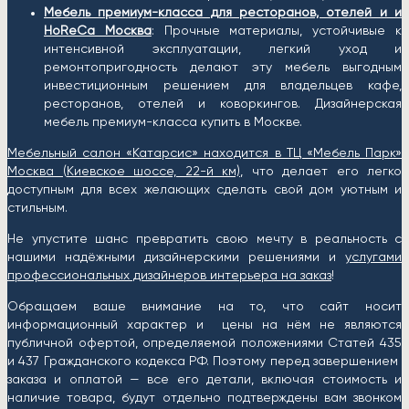
Мебель премиум-класса для ресторанов, отелей и и
HoReCa Москва
: Прочные материалы, устойчивые к
интенсивной эксплуатации, легкий уход и
ремонтопригодность делают эту мебель выгодным
инвестиционным решением для владельцев кафе,
ресторанов, отелей и коворкингов. Дизайнерская
мебель премиум-класса купить в Москве.
Мебельный салон «Катарсис» находится в ТЦ «Мебель Парк»
Москва (
Киевское шоссе, 22-й км)
, что делает его легко
доступным для всех желающих сделать свой дом уютным и
стильным.
Не упустите шанс превратить свою мечту в реальность с
нашими надёжными дизайнерскими решениями и
услугами
профессиональных дизайнеров интерьера на заказ
!
Обращаем ваше внимание на то, что сайт носит
информационный характер и цены на нём не являются
публичной офертой, определяемой положениями Статей 435
и 437 Гражданского кодекса РФ. Поэтому перед завершением
заказа и оплатой — все его детали, включая стоимость и
наличие товара, будут отдельно подтверждены вам звонком