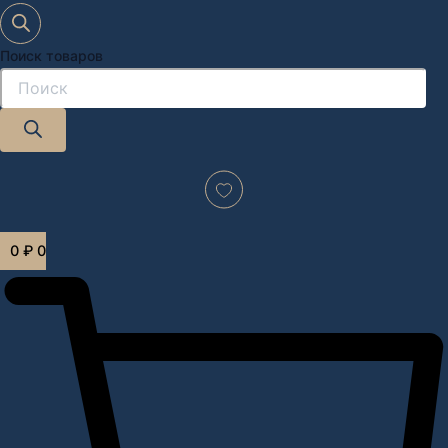
Поиск товаров
Дизайн-проект "под ключ" в Москве
0
₽
0