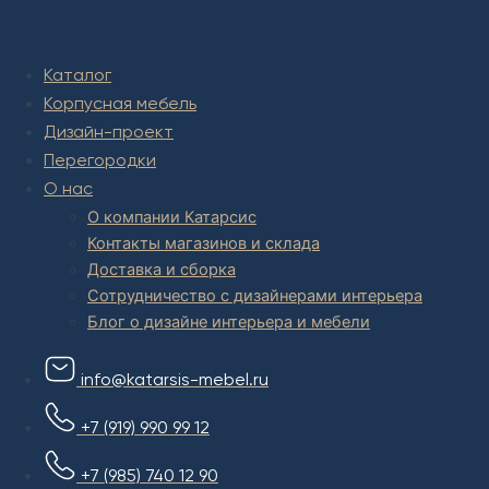
Комплексное обустройство интерьера: замер, подготовка
дизайн проекта интерьера,
авторский надзор и сборка.
Каталог
В салоне мебели
и
интернет магазине дизайнерской мебели
Корпусная мебель
есть и готовые товары, которые можем доставить уже сегодня,
и
корпусная мебель на заказ, включая кухни.
Дизайн-проект
Перегородки
О нас
О компании Катарсис
Контакты магазинов и склада
Доставка и сборка
Сотрудничество с дизайнерами интерьера
Блог о дизайне интерьера и мебели
info@katarsis-mebel.ru
+7 (919) 990 99 12
+7 (985) 740 12 90