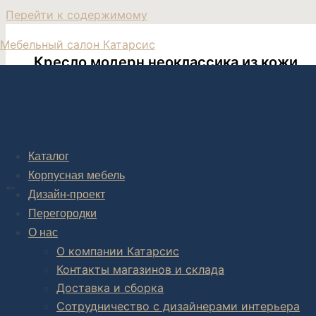
Перейти к содержимому
Мебельный салон Катарсис
Кресло модерн неоклассика из кожи
Каталог
Post navigation
Корпусная мебель
НАЗАД
Дизайн-проект
Дизайнерское кресло Regal экокожа
Перегородки
О нас
О компании Катарсис
Контакты магазинов и склада
Комплексное обустройство интерьера: замер, подготовка
Доставка и сборка
В салоне мебели
и
интернет магазине дизайнерской мебе
Сотрудничество с дизайнерами интерьера