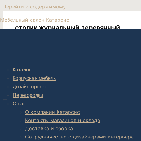
Перейти к содержимому
Мебельный салон Катарсис
столик журнальный деревянный
Журнальный деревянный столик в современном 
Каталог
Корпусная мебель
Дизайн-проект
Post navigation
Перегородки
НАЗАД
О нас
Журнальный стол SpacesSerene
О компании Катарсис
Контакты магазинов и склада
Доставка и сборка
Сотрудничество с дизайнерами интерьера
Комплексное обустройство интерьера: замер, подготовка