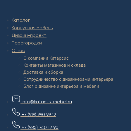
Комплексное обустройство интерьера: замер, подготовка
дизайн проекта интерьера,
авторский надзор и сборка.
Каталог
В салоне мебели
и
интернет магазине дизайнерской мебели
Корпусная мебель
есть и готовые товары, которые можем доставить уже сегодня,
и
корпусная мебель на заказ, включая кухни.
Дизайн-проект
Перегородки
О нас
О компании Катарсис
Контакты магазинов и склада
Доставка и сборка
Сотрудничество с дизайнерами интерьера
Блог о дизайне интерьера и мебели
info@katarsis-mebel.ru
+7 (919) 990 99 12
+7 (985) 740 12 90