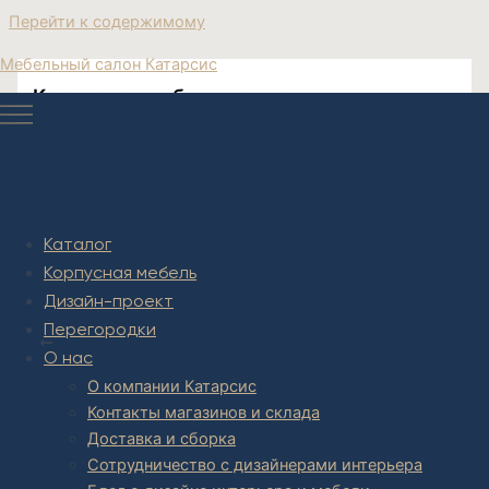
Перейти к содержимому
Мебельный салон Катарсис
Корпусная мебель со стеклянным
шкафом на кухнюМосква купить
Стеклянный шкаф для посуды на кухню
Каталог
Корпусная мебель
Дизайн-проект
Post navigation
Перегородки
НАЗАД
О нас
О компании Катарсис
Контакты магазинов и склада
Доставка и сборка
Сотрудничество с дизайнерами интерьера