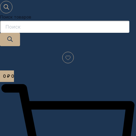
Поиск товаров
Дизайн-проект "под ключ" в Москве
0
₽
0