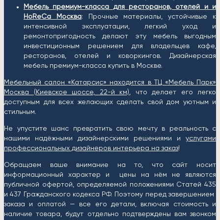
Мебель премиум-класса для ресторанов, отелей и и
HoReCa Москва
: Прочные материалы, устойчивые к
интенсивной эксплуатации, легкий уход и
ремонтопригодность делают эту мебель выгодным
инвестиционным решением для владельцев кафе,
ресторанов, отелей и коворкингов. Дизайнерская
мебель премиум-класса купить в Москве.
Мебельный салон «Катарсис» находится в ТЦ «Мебель Парк»
Москва (
Киевское шоссе, 22-й км)
, что делает его легко
доступным для всех желающих сделать свой дом уютным и
стильным.
Не упустите шанс превратить свою мечту в реальность с
нашими надёжными дизайнерскими решениями и
услугами
профессиональных дизайнеров интерьера на заказ
!
Обращаем ваше внимание на то, что сайт носит
информационный характер и цены на нём не являются
публичной офертой, определяемой положениями Статей 435
и 437 Гражданского кодекса РФ. Поэтому перед завершением
заказа и оплатой — все его детали, включая стоимость и
наличие товара, будут отдельно подтверждены вам звонком