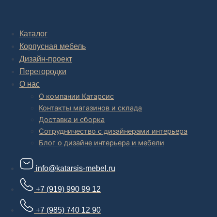
Комплексное обустройство интерьера: замер, подготовка
дизайн проекта интерьера,
авторский надзор и сборка.
Каталог
Корпусная мебель
В салоне мебели
и
интернет магазине дизайнерской мебели
есть и готовые товары, которые можем доставить уже сегодня, и
Дизайн-проект
корпусная мебель на заказ, включая кухни.
Перегородки
О нас
О компании Катарсис
Контакты магазинов и склада
Доставка и сборка
Сотрудничество с дизайнерами интерьера
Блог о дизайне интерьера и мебели
info@katarsis-mebel.ru
+7 (919) 990 99 12
+7 (985) 740 12 90