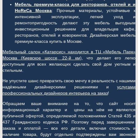
Мебель премиум-класса для ресторанов, отелей и и
HoReCa Москва
: Прочные материалы, устойчивые к
интенсивной эксплуатации, легкий уход и
ремонтопригодность делают эту мебель выгодным
инвестиционным решением для владельцев кафе,
ресторанов, отелей и коворкингов. Дизайнерская мебель
премиум-класса купить в Москве.
Мебельный салон «Катарсис» находится в ТЦ «Мебель Парк»
Москва (
Киевское шоссе, 22-й км)
, что делает его легко
доступным для всех желающих сделать свой дом уютным и
стильным.
Не упустите шанс превратить свою мечту в реальность с нашими
надёжными дизайнерскими решениями и
услугами
профессиональных дизайнеров интерьера на заказ
!
Обращаем ваше внимание на то, что сайт носит
информационный характер и цены на нём не являются
публичной офертой, определяемой положениями Статей 435 и
437 Гражданского кодекса РФ. Поэтому перед завершением
заказа и оплатой — все его детали, включая стоимость и
наличие товара, будут отдельно подтверждены вам звонком