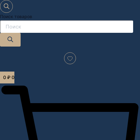
Поиск товаров
Дизайн-проект "под ключ" в Москве
0
₽
0