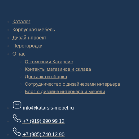
Комплексное обустройство интерьера: замер, подготовка
дизайн проекта интерьера,
авторский надзор и сборка.
Каталог
Корпусная мебель
В салоне мебели
и
интернет магазине дизайнерской мебели
есть и готовые товары, которые можем доставить уже сегодня, и
Дизайн-проект
корпусная мебель на заказ, включая кухни.
Перегородки
О нас
О компании Катарсис
Контакты магазинов и склада
Доставка и сборка
Сотрудничество с дизайнерами интерьера
Блог о дизайне интерьера и мебели
info@katarsis-mebel.ru
+7 (919) 990 99 12
+7 (985) 740 12 90