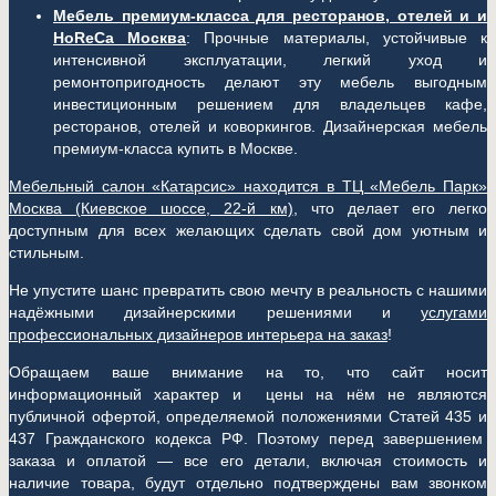
Мебель премиум-класса для ресторанов, отелей и и
HoReCa Москва
: Прочные материалы, устойчивые к
интенсивной эксплуатации, легкий уход и
ремонтопригодность делают эту мебель выгодным
инвестиционным решением для владельцев кафе,
ресторанов, отелей и коворкингов. Дизайнерская мебель
премиум-класса купить в Москве.
Мебельный салон «Катарсис» находится в ТЦ «Мебель Парк»
Москва (
Киевское шоссе, 22-й км)
, что делает его легко
доступным для всех желающих сделать свой дом уютным и
стильным.
Не упустите шанс превратить свою мечту в реальность с нашими
надёжными дизайнерскими решениями и
услугами
профессиональных дизайнеров интерьера на заказ
!
Обращаем ваше внимание на то, что сайт носит
информационный характер и цены на нём не являются
публичной офертой, определяемой положениями Статей 435 и
437 Гражданского кодекса РФ. Поэтому перед завершением
заказа и оплатой — все его детали, включая стоимость и
наличие товара, будут отдельно подтверждены вам звонком