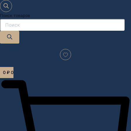
Поиск товаров
Дизайн-проект "под ключ" в Москве
0
₽
0