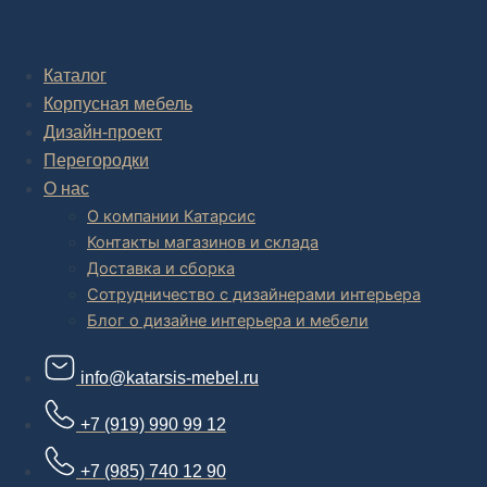
Комплексное обустройство интерьера: замер, подготовка
дизайн проекта интерьера,
авторский надзор и сборка.
Каталог
Корпусная мебель
В салоне мебели
и
интернет магазине дизайнерской мебели
есть и готовые товары, которые можем доставить уже сегодня, и
Дизайн-проект
корпусная мебель на заказ, включая кухни.
Перегородки
О нас
О компании Катарсис
Контакты магазинов и склада
Доставка и сборка
Сотрудничество с дизайнерами интерьера
Блог о дизайне интерьера и мебели
info@katarsis-mebel.ru
+7 (919) 990 99 12
+7 (985) 740 12 90