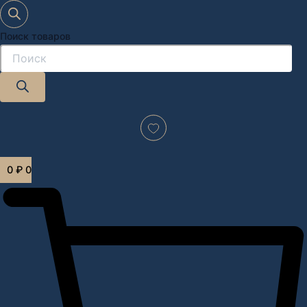
Поиск товаров
Дизайн-проект "под ключ" в Москве
0
₽
0