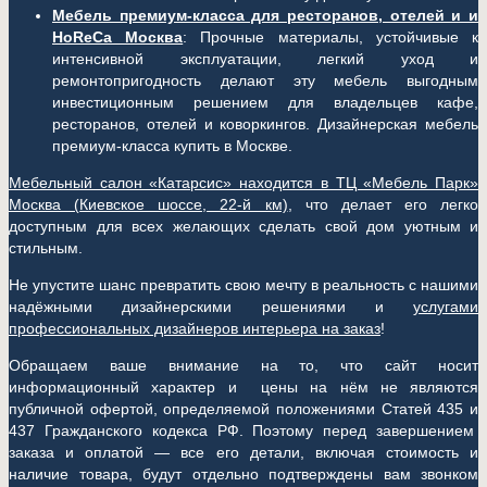
Мебель премиум-класса для ресторанов, отелей и и
HoReCa Москва
: Прочные материалы, устойчивые к
интенсивной эксплуатации, легкий уход и
ремонтопригодность делают эту мебель выгодным
инвестиционным решением для владельцев кафе,
ресторанов, отелей и коворкингов. Дизайнерская мебель
премиум-класса купить в Москве.
Мебельный салон «Катарсис» находится в ТЦ «Мебель Парк»
Москва (
Киевское шоссе, 22-й км)
, что делает его легко
доступным для всех желающих сделать свой дом уютным и
стильным.
Не упустите шанс превратить свою мечту в реальность с нашими
надёжными дизайнерскими решениями и
услугами
профессиональных дизайнеров интерьера на заказ
!
Обращаем ваше внимание на то, что сайт носит
информационный характер и цены на нём не являются
публичной офертой, определяемой положениями Статей 435 и
437 Гражданского кодекса РФ. Поэтому перед завершением
заказа и оплатой — все его детали, включая стоимость и
наличие товара, будут отдельно подтверждены вам звонком