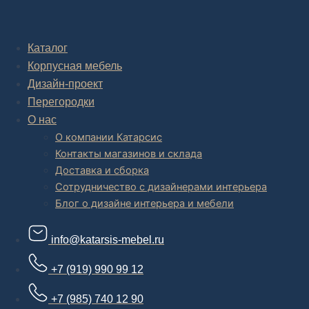
Комплексное обустройство интерьера: замер, подготовка
дизайн проекта интерьера,
авторский надзор и сборка.
Каталог
Корпусная мебель
В салоне мебели
и
интернет магазине дизайнерской мебели
есть и готовые товары, которые можем доставить уже сегодня, и
Дизайн-проект
корпусная мебель на заказ, включая кухни.
Перегородки
О нас
О компании Катарсис
Контакты магазинов и склада
Доставка и сборка
Сотрудничество с дизайнерами интерьера
Блог о дизайне интерьера и мебели
info@katarsis-mebel.ru
+7 (919) 990 99 12
+7 (985) 740 12 90