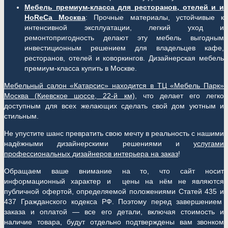
Мебель премиум-класса для ресторанов, отелей и и
HoReCa Москва
: Прочные материалы, устойчивые к
интенсивной эксплуатации, легкий уход и
ремонтопригодность делают эту мебель выгодным
инвестиционным решением для владельцев кафе,
ресторанов, отелей и коворкингов. Дизайнерская мебель
премиум-класса купить в Москве.
Мебельный салон «Катарсис» находится в ТЦ «Мебель Парк»
Москва (
Киевское шоссе, 22-й км)
, что делает его легко
доступным для всех желающих сделать свой дом уютным и
стильным.
Не упустите шанс превратить свою мечту в реальность с нашими
надёжными дизайнерскими решениями и
услугами
профессиональных дизайнеров интерьера на заказ
!
Обращаем ваше внимание на то, что сайт носит
информационный характер и цены на нём не являются
публичной офертой, определяемой положениями Статей 435 и
437 Гражданского кодекса РФ. Поэтому перед завершением
заказа и оплатой — все его детали, включая стоимость и
наличие товара, будут отдельно подтверждены вам звонком