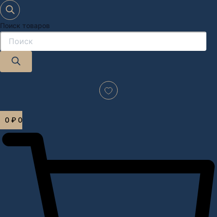
Поиск товаров
Дизайн-проект "под ключ" в Москве
0
₽
0