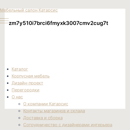
Перейти
Поиск
Мебельный салон Катарсис
к
товаров
содержимому
zm7y510i7brci6fmyxk3007cmv2cug7t
Каталог
Корпусная мебель
Дизайн-проект
Перегородки
О нас
О компании Катарсис
Контакты магазинов и склада
Доставка и сборка
Сотрудничество с дизайнерами интерьера