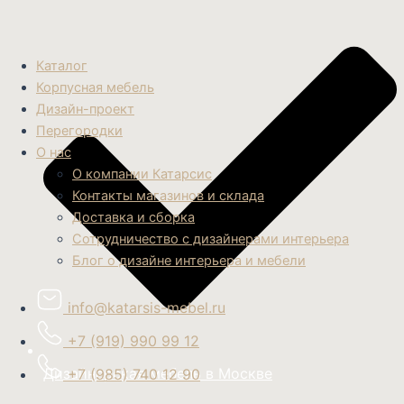
Каталог
Корпусная мебель
Дизайн-проект
Перегородки
О нас
О компании Катарсис
Контакты магазинов и склада
Доставка и сборка
Сотрудничество с дизайнерами интерьера
Блог о дизайне интерьера и мебели
info@katarsis-mebel.ru
+7 (919) 990 99 12
Дизайнерская мебель в Москве
+7 (985) 740 12 90