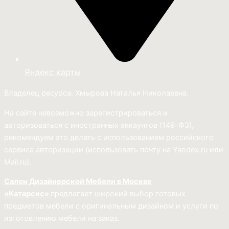
Яндекс карты
Владелец ресурса: Хмырова Наталья Николаевна.
На сайте невозможно зарегистрироваться и
авторизоваться с иностранных аккаунтов (149-ФЗ),
рекомендуем это делать с использованием российского
сервиса авторизации (использовать почту на Yandex.ru или
Mail.ru).
Салон Дизайнерской Мебели в Москве
«Катарсис»
предлагает широкий выбор готовых
предметов мебели с оригинальным дизайном и услуги по
изготовлению мебели на заказ.