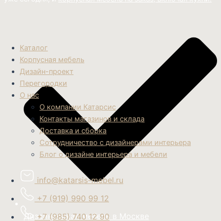
Каталог
Корпусная мебель
Дизайн-проект
Перегородки
О нас
О компании Катарсис
Контакты магазинов и склада
Доставка и сборка
Сотрудничество с дизайнерами интерьера
Блог о дизайне интерьера и мебели
info@katarsis-mebel.ru
+7 (919) 990 99 12
Дизайнерская мебель в Москве
+7 (985) 740 12 90