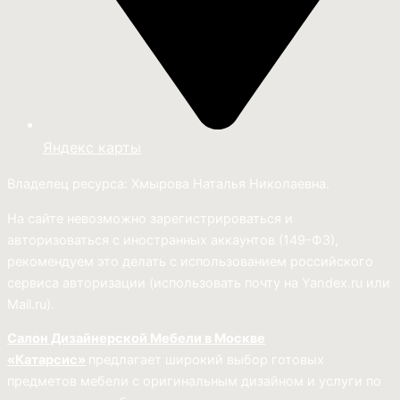
Яндекс карты
Владелец ресурса: Хмырова Наталья Николаевна.
На сайте невозможно зарегистрироваться и
авторизоваться с иностранных аккаунтов (149-ФЗ),
рекомендуем это делать с использованием российского
сервиса авторизации (использовать почту на Yandex.ru или
Mail.ru).
Салон Дизайнерской Мебели в Москве
«Катарсис»
предлагает широкий выбор готовых
предметов мебели с оригинальным дизайном и услуги по