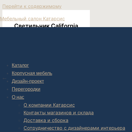
Перейти к содержимому
Мебельный салон Катарсис
Светильник California
Каталог
Post navigation
Корпусная мебель
НАЗАД
Дизайн-проект
Светильник California
Перегородки
О нас
О компании Катарсис
Контакты магазинов и склада
Комплексное обустройство интерьера: замер, подготовка
Доставка и сборка
В салоне мебели
и
интернет магазине дизайнерской мебе
Сотрудничество с дизайнерами интерьера