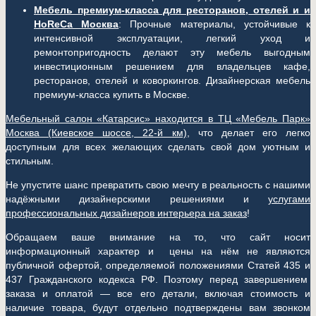
Мебель премиум-класса для ресторанов, отелей и и
HoReCa Москва
: Прочные материалы, устойчивые к
интенсивной эксплуатации, легкий уход и
ремонтопригодность делают эту мебель выгодным
инвестиционным решением для владельцев кафе,
ресторанов, отелей и коворкингов. Дизайнерская мебель
премиум-класса купить в Москве.
Мебельный салон «Катарсис» находится в ТЦ «Мебель Парк»
Москва (
Киевское шоссе, 22-й км)
, что делает его легко
доступным для всех желающих сделать свой дом уютным и
стильным.
Не упустите шанс превратить свою мечту в реальность с нашими
надёжными дизайнерскими решениями и
услугами
профессиональных дизайнеров интерьера на заказ
!
Обращаем ваше внимание на то, что сайт носит
информационный характер и цены на нём не являются
публичной офертой, определяемой положениями Статей 435 и
437 Гражданского кодекса РФ. Поэтому перед завершением
заказа и оплатой — все его детали, включая стоимость и
наличие товара, будут отдельно подтверждены вам звонком