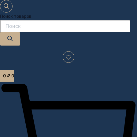
Поиск товаров
Дизайн-проект "под ключ" в Москве
0
₽
0