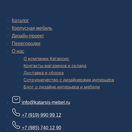
Комплексное обустройство интерьера: замер, подготовка
дизайн проекта интерьера,
авторский надзор и сборка.
Каталог
Корпусная мебель
В салоне мебели
и
интернет магазине дизайнерской мебели
есть и готовые товары, которые можем доставить уже сегодня, и
Дизайн-проект
корпусная мебель на заказ, включая кухни.
Перегородки
О нас
О компании Катарсис
Контакты магазинов и склада
Доставка и сборка
Сотрудничество с дизайнерами интерьера
Блог о дизайне интерьера и мебели
info@katarsis-mebel.ru
+7 (919) 990 99 12
+7 (985) 740 12 90