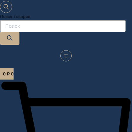
Поиск товаров
Дизайн-проект "под ключ" в Москве
0
₽
0