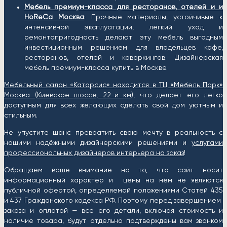
Мебель премиум-класса для ресторанов, отелей и и
HoReCa Москва
: Прочные материалы, устойчивые к
интенсивной эксплуатации, легкий уход и
ремонтопригодность делают эту мебель выгодным
инвестиционным решением для владельцев кафе,
ресторанов, отелей и коворкингов. Дизайнерская
мебель премиум-класса купить в Москве.
Мебельный салон «Катарсис» находится в ТЦ «Мебель Парк»
Москва (
Киевское шоссе, 22-й км)
, что делает его легко
доступным для всех желающих сделать свой дом уютным и
стильным.
Не упустите шанс превратить свою мечту в реальность с
нашими надёжными дизайнерскими решениями и
услугами
профессиональных дизайнеров интерьера на заказ
!
Обращаем ваше внимание на то, что сайт носит
информационный характер и цены на нём не являются
публичной офертой, определяемой положениями Статей 435
и 437 Гражданского кодекса РФ. Поэтому перед завершением
заказа и оплатой — все его детали, включая стоимость и
наличие товара, будут отдельно подтверждены вам звонком