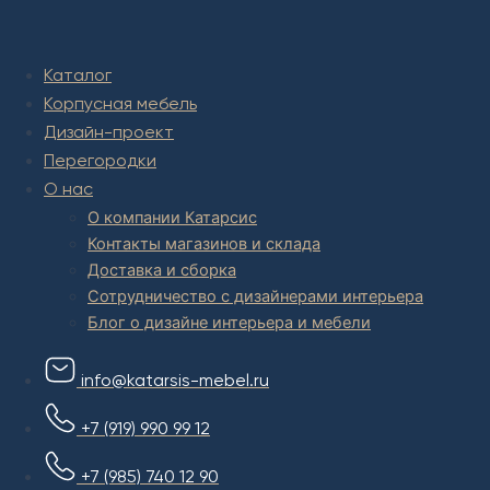
Комплексное обустройство интерьера: замер, подготовка
дизайн проекта интерьера,
авторский надзор и сборка.
Каталог
В салоне мебели
и
интернет магазине дизайнерской мебели
Корпусная мебель
есть и готовые товары, которые можем доставить уже сегодня,
и
корпусная мебель на заказ, включая кухни.
Дизайн-проект
Перегородки
О нас
О компании Катарсис
Контакты магазинов и склада
Доставка и сборка
Сотрудничество с дизайнерами интерьера
Блог о дизайне интерьера и мебели
info@katarsis-mebel.ru
+7 (919) 990 99 12
+7 (985) 740 12 90