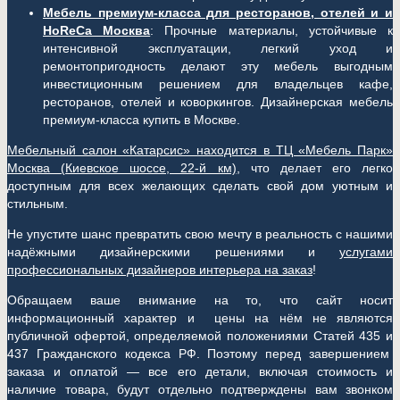
Мебель премиум-класса для ресторанов, отелей и и
HoReCa Москва
: Прочные материалы, устойчивые к
интенсивной эксплуатации, легкий уход и
ремонтопригодность делают эту мебель выгодным
инвестиционным решением для владельцев кафе,
ресторанов, отелей и коворкингов. Дизайнерская мебель
премиум-класса купить в Москве.
Мебельный салон «Катарсис» находится в ТЦ «Мебель Парк»
Москва (
Киевское шоссе, 22-й км)
, что делает его легко
доступным для всех желающих сделать свой дом уютным и
стильным.
Не упустите шанс превратить свою мечту в реальность с нашими
надёжными дизайнерскими решениями и
услугами
профессиональных дизайнеров интерьера на заказ
!
Обращаем ваше внимание на то, что сайт носит
информационный характер и цены на нём не являются
публичной офертой, определяемой положениями Статей 435 и
437 Гражданского кодекса РФ. Поэтому перед завершением
заказа и оплатой — все его детали, включая стоимость и
наличие товара, будут отдельно подтверждены вам звонком