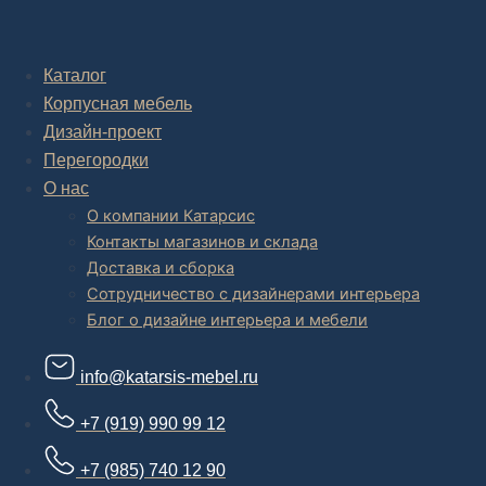
Комплексное обустройство интерьера: замер, подготовка
дизайн проекта интерьера,
авторский надзор и сборка.
Каталог
Корпусная мебель
В салоне мебели
и
интернет магазине дизайнерской мебели
есть и готовые товары, которые можем доставить уже сегодня, и
Дизайн-проект
корпусная мебель на заказ, включая кухни.
Перегородки
О нас
О компании Катарсис
Контакты магазинов и склада
Доставка и сборка
Сотрудничество с дизайнерами интерьера
Блог о дизайне интерьера и мебели
info@katarsis-mebel.ru
+7 (919) 990 99 12
+7 (985) 740 12 90