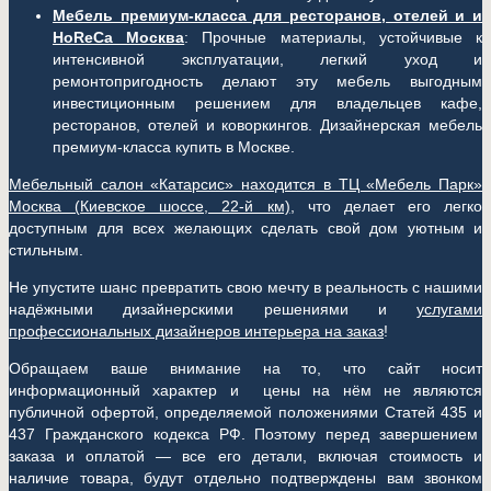
Мебель премиум-класса для ресторанов, отелей и и
HoReCa Москва
: Прочные материалы, устойчивые к
интенсивной эксплуатации, легкий уход и
ремонтопригодность делают эту мебель выгодным
инвестиционным решением для владельцев кафе,
ресторанов, отелей и коворкингов. Дизайнерская мебель
премиум-класса купить в Москве.
Мебельный салон «Катарсис» находится в ТЦ «Мебель Парк»
Москва (
Киевское шоссе, 22-й км)
, что делает его легко
доступным для всех желающих сделать свой дом уютным и
стильным.
Не упустите шанс превратить свою мечту в реальность с нашими
надёжными дизайнерскими решениями и
услугами
профессиональных дизайнеров интерьера на заказ
!
Обращаем ваше внимание на то, что сайт носит
информационный характер и цены на нём не являются
публичной офертой, определяемой положениями Статей 435 и
437 Гражданского кодекса РФ. Поэтому перед завершением
заказа и оплатой — все его детали, включая стоимость и
наличие товара, будут отдельно подтверждены вам звонком