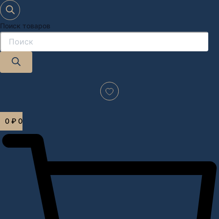
Поиск товаров
Дизайн-проект "под ключ" в Москве
0
₽
0