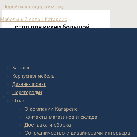
Перейти к содержимому
Мебельный салон Катарсис
стол для кухни большой
большой выбор столов
Каталог
Корпусная мебель
Дизайн-проект
Post navigation
Перегородки
НАЗАД
О нас
Обеденный стол Solidian
О компании Катарсис
Контакты магазинов и склада
Доставка и сборка
Сотрудничество с дизайнерами интерьера
Комплексное обустройство интерьера: замер, подготовка