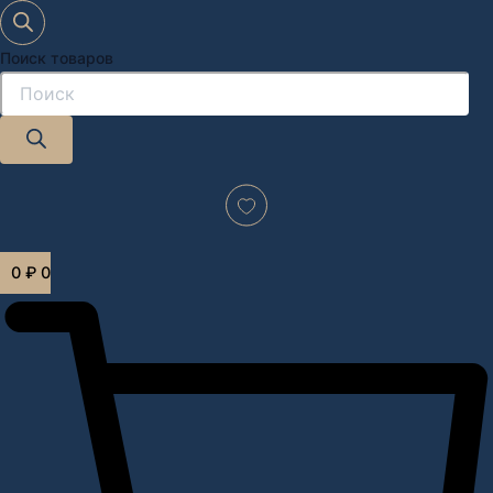
Поиск товаров
Дизайн-проект "под ключ" в Москве
0
₽
0