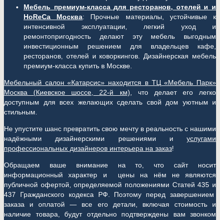
Мебель премиум-класса для ресторанов, отелей и и
HoReCa Москва
: Прочные материалы, устойчивые к
интенсивной эксплуатации, легкий уход и
ремонтопригодность делают эту мебель выгодным
инвестиционным решением для владельцев кафе,
ресторанов, отелей и коворкингов. Дизайнерская мебель
премиум-класса купить в Москве.
Мебельный салон «Катарсис» находится в ТЦ «Мебель Парк»
Москва (
Киевское шоссе, 22-й км)
, что делает его легко
доступным для всех желающих сделать свой дом уютным и
стильным.
Не упустите шанс превратить свою мечту в реальность с нашими
надёжными дизайнерскими решениями и
услугами
профессиональных дизайнеров интерьера на заказ
!
Обращаем ваше внимание на то, что сайт носит
информационный характер и цены на нём не являются
публичной офертой, определяемой положениями Статей 435 и
437 Гражданского кодекса РФ. Поэтому перед завершением
заказа и оплатой — все его детали, включая стоимость и
наличие товара, будут отдельно подтверждены вам звонком