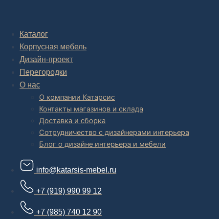
Комплексное обустройство интерьера: замер, подготовка
дизайн проекта интерьера,
авторский надзор и сборка.
Каталог
Корпусная мебель
В салоне мебели
и
интернет магазине дизайнерской мебели
есть и готовые товары, которые можем доставить уже сегодня, и
Дизайн-проект
корпусная мебель на заказ, включая кухни.
Перегородки
О нас
О компании Катарсис
Контакты магазинов и склада
Доставка и сборка
Сотрудничество с дизайнерами интерьера
Блог о дизайне интерьера и мебели
info@katarsis-mebel.ru
+7 (919) 990 99 12
+7 (985) 740 12 90