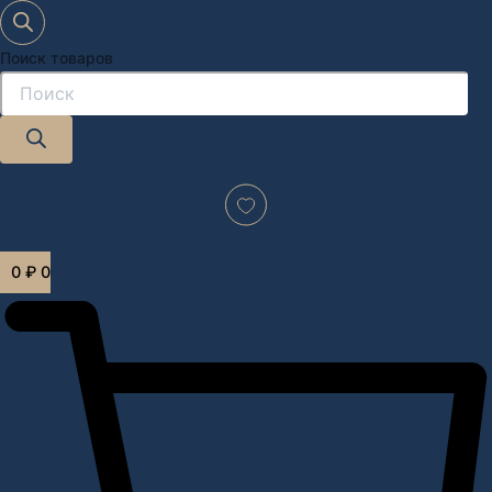
Поиск товаров
Дизайн-проект "под ключ" в Москве
0
₽
0