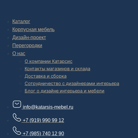
Комплексное обустройство интерьера: замер, подготовка
дизайн проекта интерьера,
авторский надзор и сборка.
Каталог
Корпусная мебель
В салоне мебели
и
интернет магазине дизайнерской мебели
есть и готовые товары, которые можем доставить уже сегодня, и
Дизайн-проект
корпусная мебель на заказ, включая кухни.
Перегородки
О нас
О компании Катарсис
Контакты магазинов и склада
Доставка и сборка
Сотрудничество с дизайнерами интерьера
Блог о дизайне интерьера и мебели
info@katarsis-mebel.ru
+7 (919) 990 99 12
+7 (985) 740 12 90