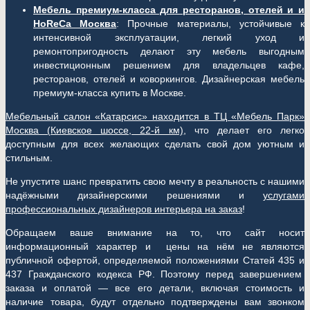
Мебель премиум-класса для ресторанов, отелей и и
HoReCa Москва
: Прочные материалы, устойчивые к
интенсивной эксплуатации, легкий уход и
ремонтопригодность делают эту мебель выгодным
инвестиционным решением для владельцев кафе,
ресторанов, отелей и коворкингов. Дизайнерская мебель
премиум-класса купить в Москве.
Мебельный салон «Катарсис» находится в ТЦ «Мебель Парк»
Москва (
Киевское шоссе, 22-й км)
, что делает его легко
доступным для всех желающих сделать свой дом уютным и
стильным.
Не упустите шанс превратить свою мечту в реальность с нашими
надёжными дизайнерскими решениями и
услугами
профессиональных дизайнеров интерьера на заказ
!
Обращаем ваше внимание на то, что сайт носит
информационный характер и цены на нём не являются
публичной офертой, определяемой положениями Статей 435 и
437 Гражданского кодекса РФ. Поэтому перед завершением
заказа и оплатой — все его детали, включая стоимость и
наличие товара, будут отдельно подтверждены вам звонком