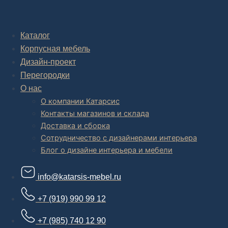
Комплексное обустройство интерьера: замер, подготовка
дизайн проекта интерьера,
авторский надзор и сборка.
Каталог
Корпусная мебель
В салоне мебели
и
интернет магазине дизайнерской мебели
есть и готовые товары, которые можем доставить уже сегодня, и
Дизайн-проект
корпусная мебель на заказ, включая кухни.
Перегородки
О нас
О компании Катарсис
Контакты магазинов и склада
Доставка и сборка
Сотрудничество с дизайнерами интерьера
Блог о дизайне интерьера и мебели
info@katarsis-mebel.ru
+7 (919) 990 99 12
+7 (985) 740 12 90