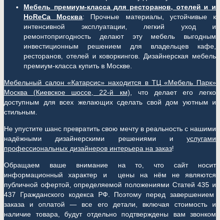
Мебель премиум-класса для ресторанов, отелей и и
HoReCa Москва
: Прочные материалы, устойчивые к
интенсивной эксплуатации, легкий уход и
ремонтопригодность делают эту мебель выгодным
инвестиционным решением для владельцев кафе,
ресторанов, отелей и коворкингов. Дизайнерская мебель
премиум-класса купить в Москве.
Мебельный салон «Катарсис» находится в ТЦ «Мебель Парк»
Москва (
Киевское шоссе, 22-й км)
, что делает его легко
доступным для всех желающих сделать свой дом уютным и
стильным.
Не упустите шанс превратить свою мечту в реальность с нашими
надёжными дизайнерскими решениями и
услугами
профессиональных дизайнеров интерьера на заказ
!
Обращаем ваше внимание на то, что сайт носит
информационный характер и цены на нём не являются
публичной офертой, определяемой положениями Статей 435 и
437 Гражданского кодекса РФ. Поэтому перед завершением
заказа и оплатой — все его детали, включая стоимость и
наличие товара, будут отдельно подтверждены вам звонком