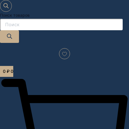
Поиск товаров
Дизайн-проект "под ключ" в Москве
0
₽
0