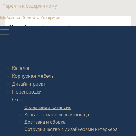
Перейти к содержимому
Мебельный салон Катарсис
Стул барный с мягкой спинкой
Post navigation
Каталог
НАЗАД
Корпусная мебель
Дизайн-проект
Перегородки
О нас
О компании Катарсис
Контакты магазинов и склада
Доставка и сборка
Сотрудничество с дизайнерами интерьера