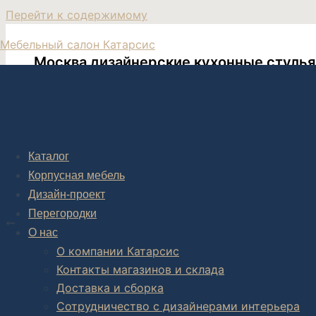
Перейти к содержимому
Мебельный салон Катарсис
Москва дизайнерские кухонные стулья
Мягкие стулья на кухню дизайнерские
Каталог
Корпусная мебель
Дизайн-проект
Post navigation
Перегородки
НАЗАД
О нас
Дизайнерские стулья обеденные
О компании Катарсис
Контакты магазинов и склада
Доставка и сборка
Сотрудничество с дизайнерами интерьера
Комплексное обустройство интерьера: замер, подготовка