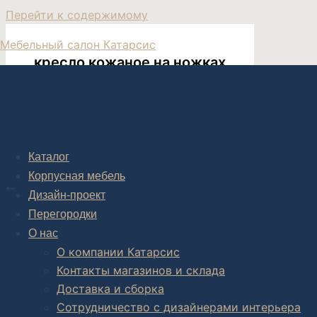
Перейти к содержимому
Мебельный салон Катарсис
кресло кожаное на ножках
Каталог
Post navigation
Корпусная мебель
НАЗАД
Дизайн-проект
Кресло на ножках Bici с подлокотниками
Перегородки
О нас
О компании Катарсис
Контакты магазинов и склада
Комплексное обустройство интерьера: замер, подготовка
Доставка и сборка
В салоне мебели
и
интернет магазине дизайнерской мебе
Сотрудничество с дизайнерами интерьера