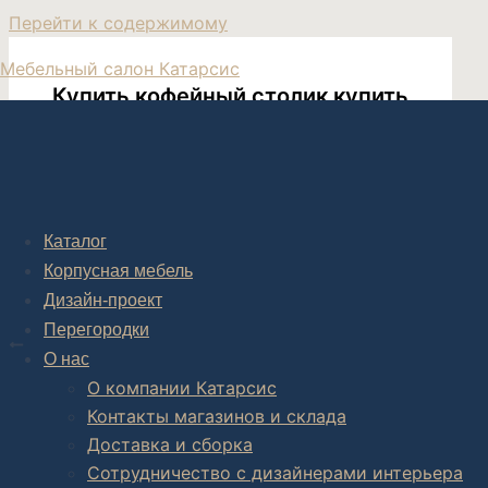
Перейти к содержимому
Мебельный салон Катарсис
Купить кофейный столик купить
Дизайнерские кофейные столики
Каталог
Корпусная мебель
Дизайн-проект
Post navigation
Перегородки
НАЗАД
О нас
Прикроватный столик (кожа) Great
О компании Катарсис
Контакты магазинов и склада
Доставка и сборка
Сотрудничество с дизайнерами интерьера
Комплексное обустройство интерьера: замер, подготовка