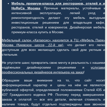
Мебель премиум-класса для ресторанов, отелей и и
HoReCa Москва
: Прочные материалы, устойчивые к
интенсивной эксплуатации, легкий уход и
ремонтопригодность делают эту мебель выгодным
инвестиционным решением для владельцев кафе,
ресторанов, отелей и коворкингов. Дизайнерская мебель
премиум-класса купить в Москве.
Мебельный салон «Катарсис» находится в ТЦ «Мебель Парк»
Москва (
Киевское шоссе, 22-й км)
, что делает его легко
доступным для всех желающих сделать свой дом уютным и
стильным.
Не упустите шанс превратить свою мечту в реальность с нашими
надёжными дизайнерскими решениями и
услугами
профессиональных дизайнеров интерьера на заказ
!
Обращаем ваше внимание на то, что сайт носит
информационный характер и цены на нём не являются
публичной офертой, определяемой положениями Статей 435 и
437 Гражданского кодекса РФ. Поэтому перед завершением
заказа и оплатой — все его детали, включая стоимость и
наличие товара, будут отдельно подтверждены вам звонком