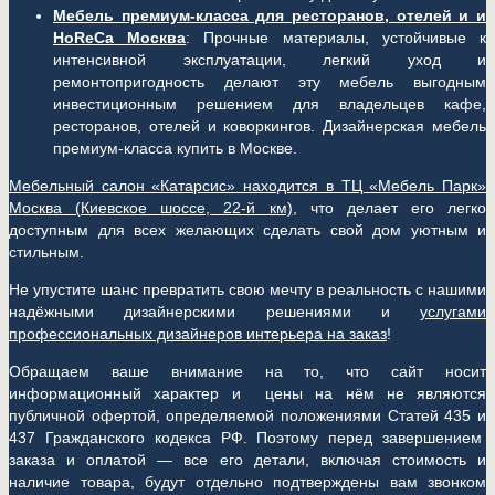
Мебель премиум-класса для ресторанов, отелей и и
HoReCa Москва
: Прочные материалы, устойчивые к
интенсивной эксплуатации, легкий уход и
ремонтопригодность делают эту мебель выгодным
инвестиционным решением для владельцев кафе,
ресторанов, отелей и коворкингов. Дизайнерская мебель
премиум-класса купить в Москве.
Мебельный салон «Катарсис» находится в ТЦ «Мебель Парк»
Москва (
Киевское шоссе, 22-й км)
, что делает его легко
доступным для всех желающих сделать свой дом уютным и
стильным.
Не упустите шанс превратить свою мечту в реальность с нашими
надёжными дизайнерскими решениями и
услугами
профессиональных дизайнеров интерьера на заказ
!
Обращаем ваше внимание на то, что сайт носит
информационный характер и цены на нём не являются
публичной офертой, определяемой положениями Статей 435 и
437 Гражданского кодекса РФ. Поэтому перед завершением
заказа и оплатой — все его детали, включая стоимость и
наличие товара, будут отдельно подтверждены вам звонком