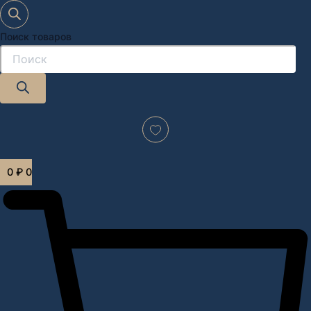
Поиск товаров
Дизайн-проект "под ключ" в Москве
0
₽
0