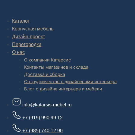
Комплексное обустройство интерьера: замер, подготовка
дизайн проекта интерьера,
авторский надзор и сборка.
Каталог
Корпусная мебель
В салоне мебели
и
интернет магазине дизайнерской мебели
есть и готовые товары, которые можем доставить уже сегодня, и
Дизайн-проект
корпусная мебель на заказ, включая кухни.
Перегородки
О нас
О компании Катарсис
Контакты магазинов и склада
Доставка и сборка
Сотрудничество с дизайнерами интерьера
Блог о дизайне интерьера и мебели
info@katarsis-mebel.ru
+7 (919) 990 99 12
+7 (985) 740 12 90