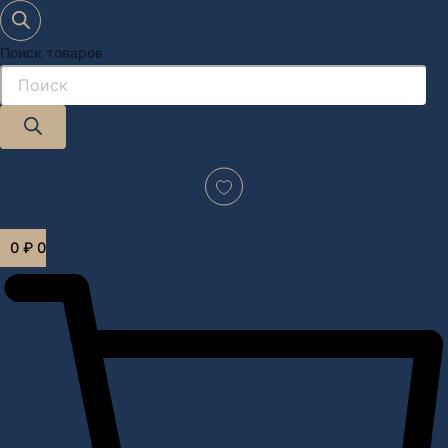
Поиск товаров
Дизайн-проект "под ключ" в Москве
0
₽
0