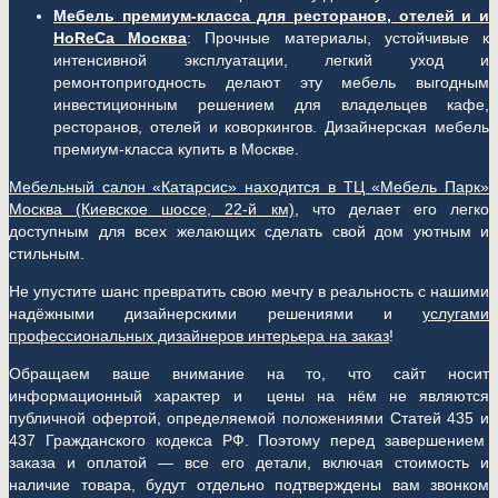
Мебель премиум-класса для ресторанов, отелей и и
HoReCa Москва
: Прочные материалы, устойчивые к
интенсивной эксплуатации, легкий уход и
ремонтопригодность делают эту мебель выгодным
инвестиционным решением для владельцев кафе,
ресторанов, отелей и коворкингов. Дизайнерская мебель
премиум-класса купить в Москве.
Мебельный салон «Катарсис» находится в ТЦ «Мебель Парк»
Москва (
Киевское шоссе, 22-й км)
, что делает его легко
доступным для всех желающих сделать свой дом уютным и
стильным.
Не упустите шанс превратить свою мечту в реальность с нашими
надёжными дизайнерскими решениями и
услугами
профессиональных дизайнеров интерьера на заказ
!
Обращаем ваше внимание на то, что сайт носит
информационный характер и цены на нём не являются
публичной офертой, определяемой положениями Статей 435 и
437 Гражданского кодекса РФ. Поэтому перед завершением
заказа и оплатой — все его детали, включая стоимость и
наличие товара, будут отдельно подтверждены вам звонком