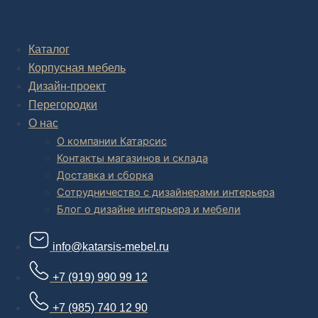
Комплексное обустройство интерьера: замер, подготовка
дизайн проекта интерьера,
авторский надзор и сборка.
Каталог
Корпусная мебель
В салоне мебели
и
интернет магазине дизайнерской мебели
есть и готовые товары, которые можем доставить уже сегодня, и
Дизайн-проект
корпусная мебель на заказ, включая кухни.
Перегородки
О нас
О компании Катарсис
Контакты магазинов и склада
Доставка и сборка
Сотрудничество с дизайнерами интерьера
Блог о дизайне интерьера и мебели
info@katarsis-mebel.ru
+7 (919) 990 99 12
+7 (985) 740 12 90