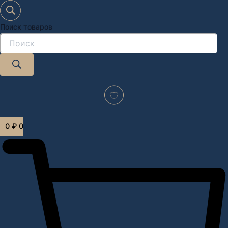
Поиск товаров
Дизайн-проект "под ключ" в Москве
0
₽
0