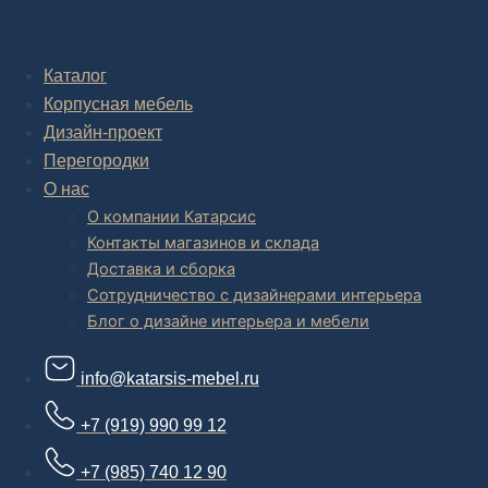
Комплексное обустройство интерьера: замер, подготовка
дизайн проекта интерьера,
авторский надзор и сборка.
В салоне мебели
и
интернет магазине дизайнерской мебели
Каталог
есть и готовые товары, которые можем доставить уже сегодня, и
Корпусная мебель
корпусная мебель на заказ, включая кухни.
Дизайн-проект
Перегородки
О нас
О компании Катарсис
Контакты магазинов и склада
Доставка и сборка
Сотрудничество с дизайнерами интерьера
Блог о дизайне интерьера и мебели
info@katarsis-mebel.ru
+7 (919) 990 99 12
+7 (985) 740 12 90