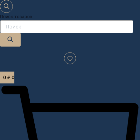
Поиск товаров
Дизайн-проект "под ключ" в Москве
0
₽
0