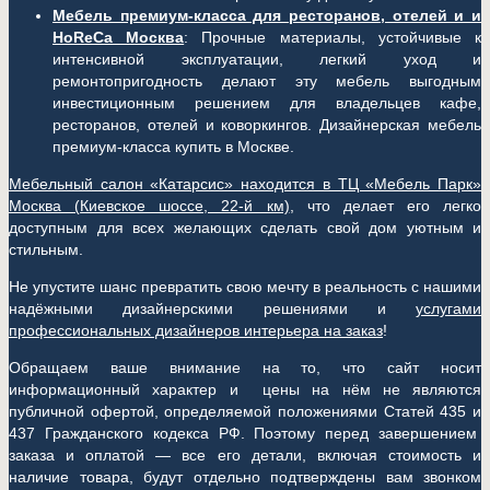
Мебель премиум-класса для ресторанов, отелей и и
HoReCa Москва
: Прочные материалы, устойчивые к
интенсивной эксплуатации, легкий уход и
ремонтопригодность делают эту мебель выгодным
инвестиционным решением для владельцев кафе,
ресторанов, отелей и коворкингов. Дизайнерская мебель
премиум-класса купить в Москве.
Мебельный салон «Катарсис» находится в ТЦ «Мебель Парк»
Москва (
Киевское шоссе, 22-й км)
, что делает его легко
доступным для всех желающих сделать свой дом уютным и
стильным.
Не упустите шанс превратить свою мечту в реальность с нашими
надёжными дизайнерскими решениями и
услугами
профессиональных дизайнеров интерьера на заказ
!
Обращаем ваше внимание на то, что сайт носит
информационный характер и цены на нём не являются
публичной офертой, определяемой положениями Статей 435 и
437 Гражданского кодекса РФ. Поэтому перед завершением
заказа и оплатой — все его детали, включая стоимость и
наличие товара, будут отдельно подтверждены вам звонком