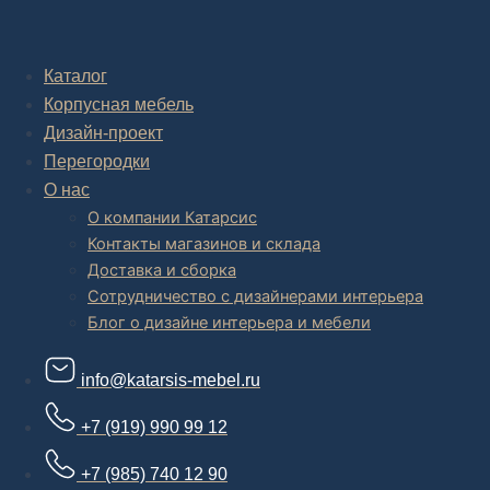
Комплексное обустройство интерьера: замер, подготовка
дизайн проекта интерьера,
авторский надзор и сборка.
Каталог
Корпусная мебель
В салоне мебели
и
интернет магазине дизайнерской мебели
есть и готовые товары, которые можем доставить уже сегодня, и
Дизайн-проект
корпусная мебель на заказ, включая кухни.
Перегородки
О нас
О компании Катарсис
Контакты магазинов и склада
Доставка и сборка
Сотрудничество с дизайнерами интерьера
Блог о дизайне интерьера и мебели
info@katarsis-mebel.ru
+7 (919) 990 99 12
+7 (985) 740 12 90