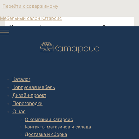
Перейти к содержимому
Мебельный салон Катарсис
Кухни шкафы корпусная купить Скарлетт
Корпусная кухня заказать в Катарсис Мебель
Каталог
Корпусная мебель
Post navigation
Дизайн-проект
НАЗАД
Перегородки
О нас
О компании Катарсис
Контакты магазинов и склада
Доставка и сборка