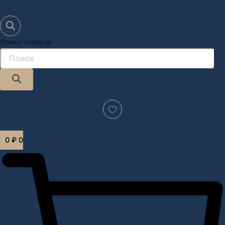
Поиск товаров
Дизайн-проект "под ключ" в Москве
0
₽
0