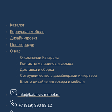
Комплексное обустройство интерьера: замер, подготовка
дизайн проекта интерьера,
авторский надзор и сборка.
В салоне мебели
и
интернет магазине дизайнерской мебели
Каталог
есть и готовые товары, которые можем доставить уже сегодня, и
Корпусная мебель
корпусная мебель на заказ, включая кухни.
Дизайн-проект
Перегородки
О нас
О компании Катарсис
Контакты магазинов и склада
Доставка и сборка
Сотрудничество с дизайнерами интерьера
Блог о дизайне интерьера и мебели
info@katarsis-mebel.ru
+7 (919) 990 99 12