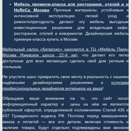
Мебель премиум-класса для ресторанов, отелей и и
HoReCa Москва
: Прочные материалы, устойчивые к
интенсивной эксплуатации, легкий уход и
ремонтопригодность делают эту мебель выгодным
инвестиционным решением для владельцев кафе,
ресторанов, отелей и коворкингов. Дизайнерская мебель
премиум-класса купить в Москве.
Мебельный салон «Катарсис» находится в ТЦ «Мебель Парк»
Москва (
Киевское шоссе, 22-й км)
, что делает его легко
доступным для всех желающих сделать свой дом уютным и
стильным.
Не упустите шанс превратить свою мечту в реальность с нашими
надёжными дизайнерскими решениями и
услугами
профессиональных дизайнеров интерьера на заказ
!
Обращаем ваше внимание на то, что сайт носит
информационный характер и цены на нём не являются
публичной офертой, определяемой положениями Статей 435 и
437 Гражданского кодекса РФ. Поэтому перед завершением
заказа и оплатой — все его детали, включая стоимость и
наличие товара, будут отдельно подтверждены вам звонком