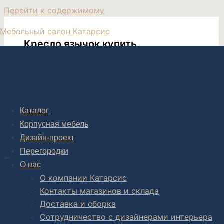
Перейти к содержимому
Мебельный салон Катарсис
Кресло язычок купить
Кресло язычок необычная мебель в Москве
Каталог
Корпусная мебель
Дизайн-проект
Post navigation
Перегородки
НАЗАД
О нас
Изысканное кресло Matthew
О компании Катарсис
Контакты магазинов и склада
Доставка и сборка
Сотрудничество с дизайнерами интерьера
Комплексное обустройство интерьера: замер, подготовка