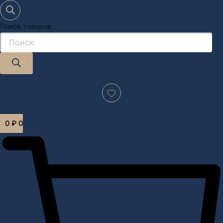
Поиск товаров
Дизайн-проект "под ключ" в Москве
0
₽
0