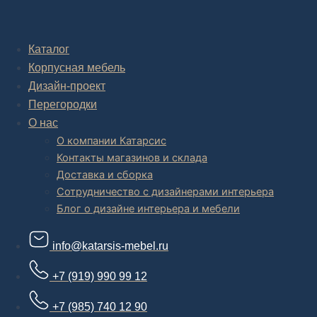
Комплексное обустройство интерьера: замер, подготовка
дизайн проекта интерьера,
авторский надзор и сборка.
Каталог
Корпусная мебель
В салоне мебели
и
интернет магазине дизайнерской мебели
есть и готовые товары, которые можем доставить уже сегодня, и
Дизайн-проект
корпусная мебель на заказ, включая кухни.
Перегородки
О нас
О компании Катарсис
Контакты магазинов и склада
Доставка и сборка
Сотрудничество с дизайнерами интерьера
Блог о дизайне интерьера и мебели
info@katarsis-mebel.ru
+7 (919) 990 99 12
+7 (985) 740 12 90