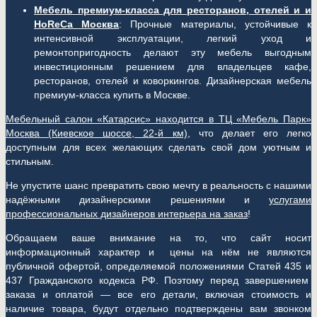
Мебель премиум-класса для ресторанов, отелей и и
HoReCa Москва
: Прочные материалы, устойчивые к
интенсивной эксплуатации, легкий уход и
ремонтопригодность делают эту мебель выгодным
инвестиционным решением для владельцев кафе,
ресторанов, отелей и коворкингов. Дизайнерская мебель
премиум-класса купить в Москве.
Мебельный салон «Катарсис» находится в ТЦ «Мебель Парк»
Москва (
Киевское шоссе, 22-й км)
, что делает его легко
доступным для всех желающих сделать свой дом уютным и
стильным.
Не упустите шанс превратить свою мечту в реальность с нашими
надёжными дизайнерскими решениями и
услугами
профессиональных дизайнеров интерьера на заказ
!
Обращаем ваше внимание на то, что сайт носит
информационный характер и цены на нём не являются
публичной офертой, определяемой положениями Статей 435 и
437 Гражданского кодекса РФ. Поэтому перед завершением
заказа и оплатой — все его детали, включая стоимость и
наличие товара, будут отдельно подтверждены вам звонком