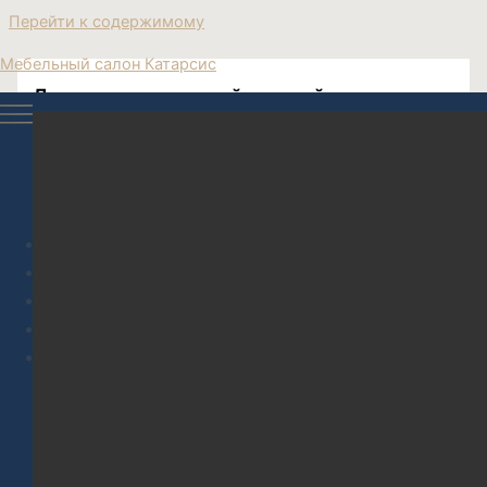
Перейти к содержимому
Мебельный салон Катарсис
Диван на заказ дизайнерский
Каталог
Корпусная мебель
Дизайн-проект
Перегородки
О нас
О компании Катарсис
Контакты магазинов и склада
Доставка и сборка
Сотрудничество с дизайнерами интерьера