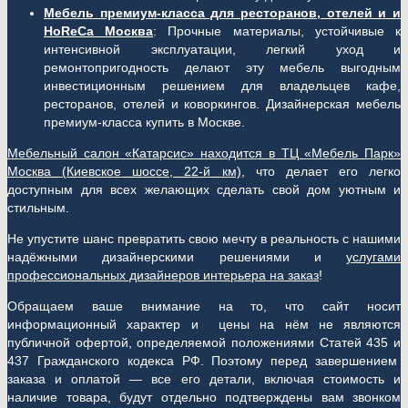
Мебель премиум-класса для ресторанов, отелей и и
HoReCa Москва
: Прочные материалы, устойчивые к
интенсивной эксплуатации, легкий уход и
ремонтопригодность делают эту мебель выгодным
инвестиционным решением для владельцев кафе,
ресторанов, отелей и коворкингов. Дизайнерская мебель
премиум-класса купить в Москве.
Мебельный салон «Катарсис» находится в ТЦ «Мебель Парк»
Москва (
Киевское шоссе, 22-й км)
, что делает его легко
доступным для всех желающих сделать свой дом уютным и
стильным.
Не упустите шанс превратить свою мечту в реальность с нашими
надёжными дизайнерскими решениями и
услугами
профессиональных дизайнеров интерьера на заказ
!
Обращаем ваше внимание на то, что сайт носит
информационный характер и цены на нём не являются
публичной офертой, определяемой положениями Статей 435 и
437 Гражданского кодекса РФ. Поэтому перед завершением
заказа и оплатой — все его детали, включая стоимость и
наличие товара, будут отдельно подтверждены вам звонком