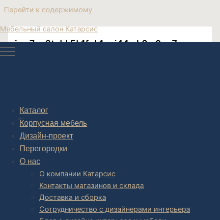
Перейти к содержимому
Мебельный салон Катарсис
izw7xg3tohk5h1fqk1nuj44mh2m0pe7g
Post navigation
Каталог
НАЗАД
Корпусная мебель
Дизайн-проект
Перегородки
О нас
О компании Катарсис
Контакты магазинов и склада
Доставка и сборка
Сотрудничество с дизайнерами интерьера