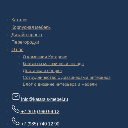
Комплексное обустройство интерьера: замер, подготовка
дизайн проекта интерьера,
авторский надзор и сборка.
Каталог
Корпусная мебель
В салоне мебели
и
интернет магазине дизайнерской мебели
есть и готовые товары, которые можем доставить уже сегодня, и
Дизайн-проект
корпусная мебель на заказ, включая кухни.
Перегородки
О нас
О компании Катарсис
Контакты магазинов и склада
Доставка и сборка
Сотрудничество с дизайнерами интерьера
Блог о дизайне интерьера и мебели
info@katarsis-mebel.ru
+7 (919) 990 99 12
+7 (985) 740 12 90