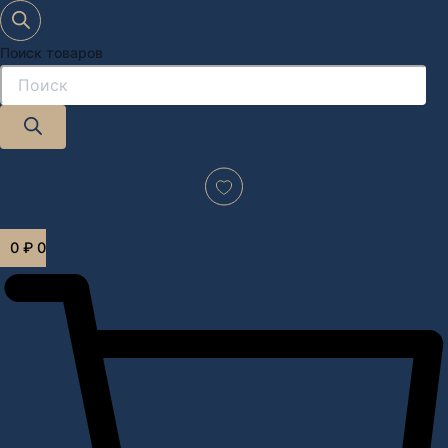
Поиск товаров
Дизайн-проект "под ключ" в Москве
0
₽
0